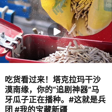
吃货看过来！塔克拉玛干沙
漠南缘，你的“追剧神器”马
牙瓜子正在播种。#这就是兵
团 #我的宝藏新疆